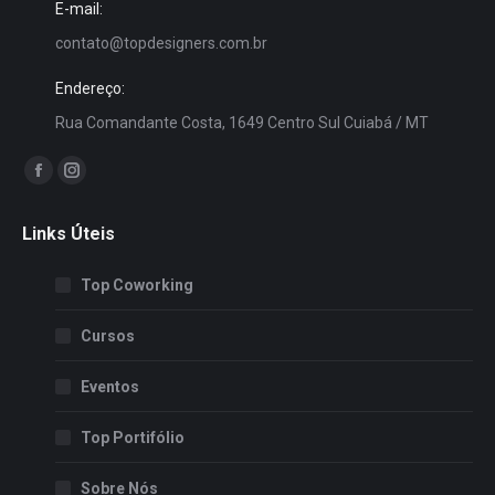
E-mail:
contato@topdesigners.com.br
Endereço:
Rua Comandante Costa, 1649 Centro Sul Cuiabá / MT
Encontre-nos em:
Facebook
Instagram
page
page
Links Úteis
opens
opens
in
in
Top Coworking
new
new
window
window
Cursos
Eventos
Top Portifólio
Sobre Nós