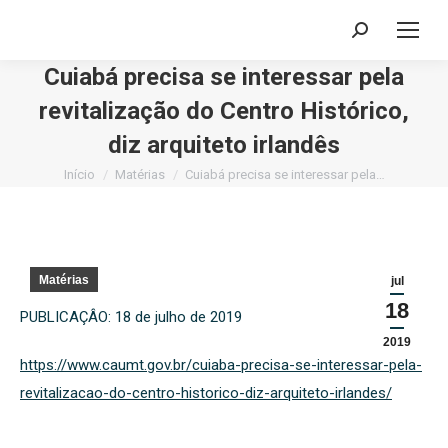
Buscar
Cuiabá precisa se interessar pela
revitalização do Centro Histórico,
diz arquiteto irlandês
Você está aqui:
Início
Matérias
Cuiabá precisa se interessar pela…
Matérias
jul
18
PUBLICAÇÂO: 18 de julho de 2019
2019
https://www.caumt.gov.br/cuiaba-precisa-se-interessar-pela-
revitalizacao-do-centro-historico-diz-arquiteto-irlandes/