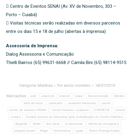
 Centro de Eventos SENAI (Av. XV de Novembro, 303 –
Porto – Cuiabá)
 Visitas técnicas serão realizadas em diversos parceiros
entre os dias 15 e 18 de julho (abertas à imprensa)
Assessoria de Imprensa:
Dialog Assessoria e Comunicação
Thielli Bairros (65) 99631-6668 // Camila Bini (65) 98114-9515
Categoria:
Matérias
Por
anizio monteiro
18/07/2019
Marcações:
abd
abencmt
arqnort
aspa
bioconstrução
blindex
bolo de arroz
camicado
casaroes historicos
caumt
centro de eventos SENAI
centro historico cuiabano
CONTECS
creamt
cuiaba
Cuiabá precisa se interessar pela revitalização do Centro Histórico
degrade
dimel
duo bass
ecodescarte
eficiencia energetica
empada brasil
finger
fotovoltaica
gaae
Green Energy Awads