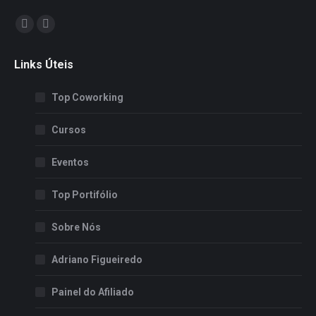
Encontre-nos em:
Facebook
Instagram
page
page
Links Úteis
opens
opens
in
in
Top Coworking
new
new
window
window
Cursos
Eventos
Top Portifólio
Sobre Nós
Adriano Figueiredo
Painel do Afiliado