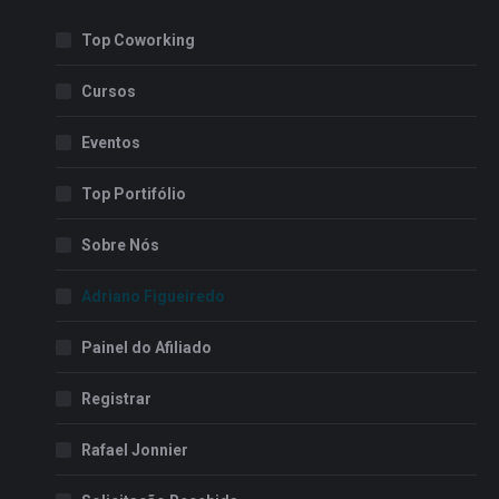
in
in
Top Coworking
new
new
window
window
Cursos
Eventos
Top Portifólio
Sobre Nós
Adriano Figueiredo
Painel do Afiliado
Registrar
Rafael Jonnier