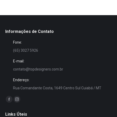
Informações de Contato
Fone:
(65) 3027 5926
E-mail:
contato@topdesigners.com.br
Endereço:
Rua Comandante Costa, 1649 Centro Sul Cuiabá / MT
Encontre-nos em:
Facebook
Instagram
page
page
Links Úteis
opens
opens