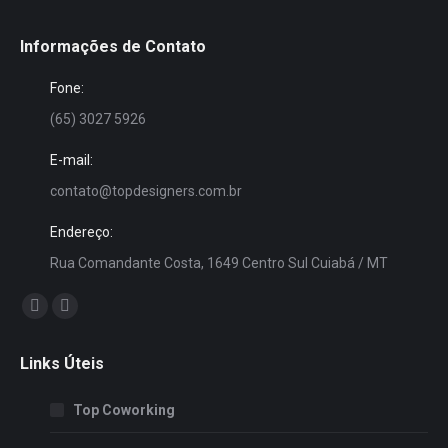
Informações de Contato
Fone:
(65) 3027 5926
E-mail:
contato@topdesigners.com.br
Endereço:
Rua Comandante Costa, 1649 Centro Sul Cuiabá / MT
Encontre-nos em:
Facebook
Instagram
page
page
Links Úteis
opens
opens
in
in
Top Coworking
new
new
window
window