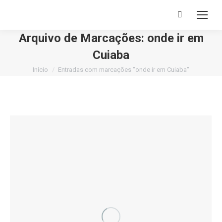
Buscar
Arquivo de Marcações:
onde ir em
Cuiaba
Você está aqui:
Início
Entradas com marcações "onde ir em Cuiaba"