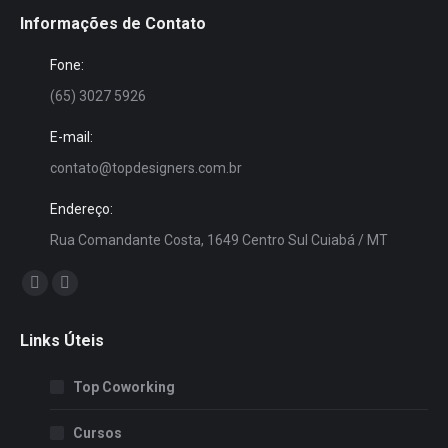
Informações de Contato
Fone:
(65) 3027 5926
E-mail:
contato@topdesigners.com.br
Endereço:
Rua Comandante Costa, 1649 Centro Sul Cuiabá / MT
Encontre-nos em:
Facebook
Instagram
page
page
Links Úteis
opens
opens
in
in
Top Coworking
new
new
window
window
Cursos