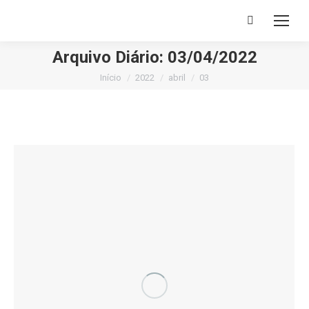
Buscar
Arquivo Diário:
03/04/2022
Você está aqui:
Início
2022
abril
03