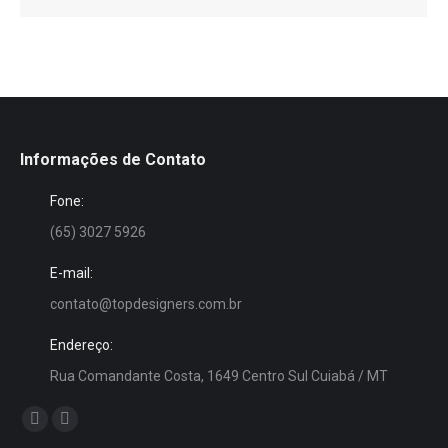
Informações de Contato
Fone:
(65) 3027 5926
E-mail:
contato@topdesigners.com.br
Endereço:
Rua Comandante Costa, 1649 Centro Sul Cuiabá / MT
Encontre-nos em:
Facebook
Instagram