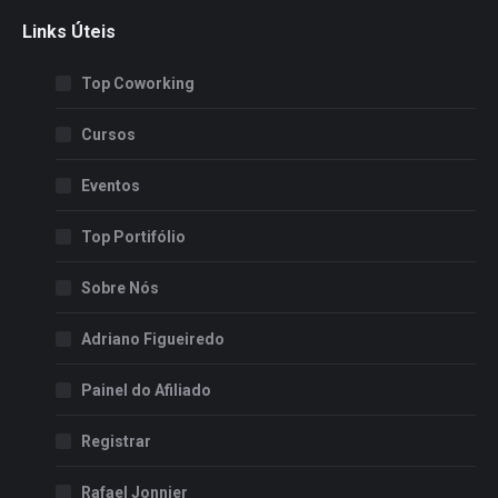
page
page
Links Úteis
opens
opens
in
in
Top Coworking
new
new
window
window
Cursos
Eventos
Top Portifólio
Sobre Nós
Adriano Figueiredo
Painel do Afiliado
Registrar
Rafael Jonnier