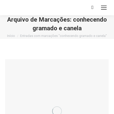
Buscar
Arquivo de Marcações:
conhecendo
gramado e canela
Você está aqui:
Início
Entradas com marcações "conhecendo gramado e canela"