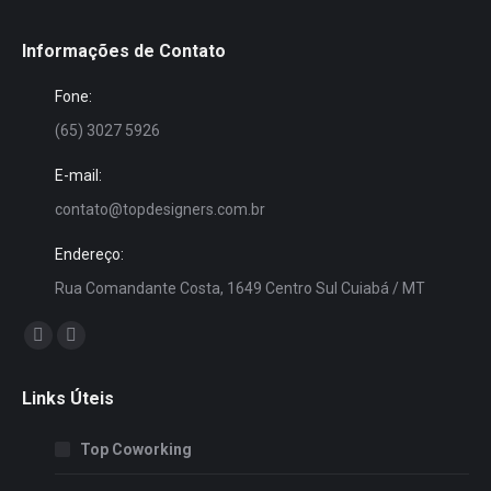
Informações de Contato
Fone:
(65) 3027 5926
E-mail:
contato@topdesigners.com.br
Endereço:
Rua Comandante Costa, 1649 Centro Sul Cuiabá / MT
Encontre-nos em:
Facebook
Instagram
page
page
Links Úteis
opens
opens
in
in
Top Coworking
new
new
window
window