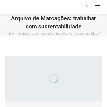
Buscar
Arquivo de Marcações:
trabalhar
com sustentabilidade
Você está aqui:
Início
Entradas com marcações "trabalhar com sustentabilidade"