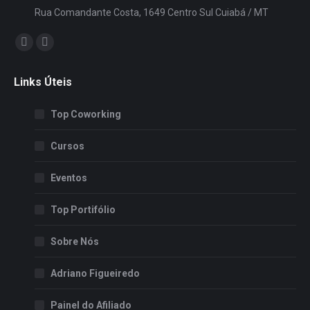
Rua Comandante Costa, 1649 Centro Sul Cuiabá / MT
Encontre-nos em:
Facebook
Instagram
page
page
Links Úteis
opens
opens
in
in
Top Coworking
new
new
window
window
Cursos
Eventos
Top Portifólio
Sobre Nós
Adriano Figueiredo
Painel do Afiliado