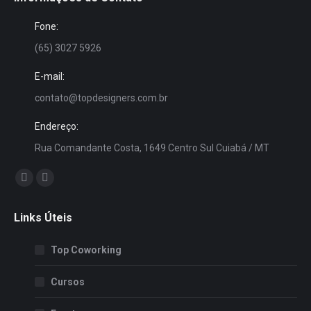
Fone:
(65) 3027 5926
E-mail:
contato@topdesigners.com.br
Endereço:
Rua Comandante Costa, 1649 Centro Sul Cuiabá / MT
Encontre-nos em:
Facebook
Instagram
page
page
Links Úteis
opens
opens
in
in
Top Coworking
new
new
window
window
Cursos