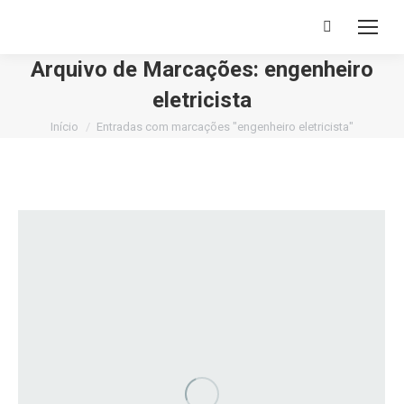
Buscar
Arquivo de Marcações:
engenheiro
eletricista
Você está aqui:
Início
Entradas com marcações "engenheiro eletricista"