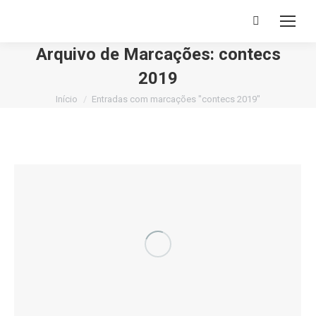
Buscar
Arquivo de Marcações:
contecs
2019
Você está aqui:
Início
Entradas com marcações "contecs 2019"