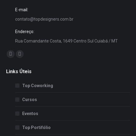
E-mail:
contato@topdesigners.com.br
Endereço:
Rua Comandante Costa, 1649 Centro Sul Cuiabá / MT
Encontre-nos em:
Facebook
Instagram
page
page
Links Úteis
opens
opens
in
in
Top Coworking
new
new
window
window
Cursos
Eventos
Top Portifólio