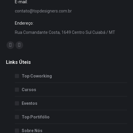
E-mail:
contato@topdesigners.com.br
Endereço:
Rua Comandante Costa, 1649 Centro Sul Cuiabá / MT
Encontre-nos em:
Facebook
Instagram
page
page
Links Úteis
opens
opens
in
in
Top Coworking
new
new
window
window
Cursos
Eventos
Top Portifólio
Sobre Nós