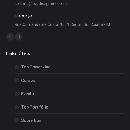
contato@topdesigners.com.br
Endereço:
Rua Comandante Costa, 1649 Centro Sul Cuiabá / MT
Encontre-nos em:
Facebook
Instagram
page
page
Links Úteis
opens
opens
in
in
Top Coworking
new
new
window
window
Cursos
Eventos
Top Portifólio
Sobre Nós